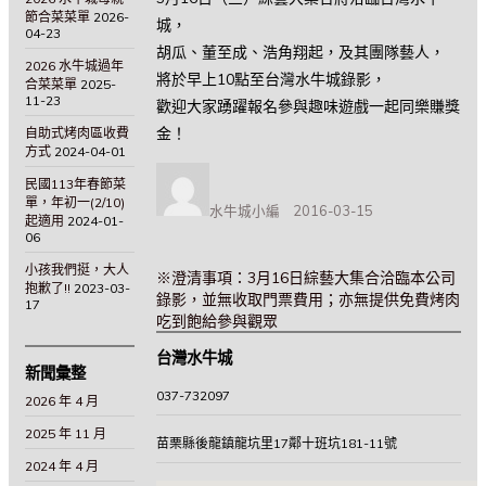
節合菜菜單
2026-
城，
04-23
胡瓜、董至成、浩角翔起，及其團隊藝人，
2026 水牛城過年
將於早上10點至台灣水牛城錄影，
合菜菜單
2025-
11-23
歡迎大家踴躍報名參與趣味遊戲一起同樂賺獎
金！
自助式烤肉區收費
方式
2024-04-01
作
民國113年春節菜
者
單，年初一(2/10)
水牛城小編
2016-03-15
發
起適用
2024-01-
佈
06
日
小孩我們挺，大人
期:
下
※澄清事項：3月16日綜藝大集合洽臨本公司
抱歉了!!
2023-03-
一
錄影，並無收取門票費用；亦無提供免費烤肉
17
篇
吃到飽給參與觀眾
文
文
台灣水牛城
章:
章
新聞彙整
導
037-732097
2026 年 4 月
覽
2025 年 11 月
苗栗縣後龍鎮龍坑里17鄰十班坑181-11號
2024 年 4 月