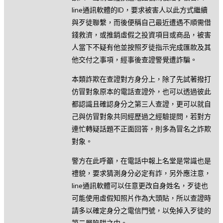
line通訊軟體的ID，要求被害人以此方式繼續
與歹徒聯繫，而後便稱自己最近遭遇不順需借
錢救濟，或推銷虛假之投資項目或商品，被害
人當下不疑有他並按照歹徒指示完成匯款及其
他交付之事項，經事後查證警覺遭詐騙。
本類詐欺在查證對方身分上，除了先試著撥打
仿冒對象原本的電話查證外，也可以透過彼此
都認識且確認身分之第三人查證，更可以就自
己與仿冒對象共同經歷過之經驗提問，若對方
連忙轉疑話題不正面回答，則多為冒名之詐欺
對象。
警方在此呼籲，在電話中報上名堂是常識也是
禮貌，要求猜測身分必定有詐，另外應注意，
line通訊軟體可以任意更改自身姓名，歹徒也
可能使用虛假知照片作為大頭貼，所以查證時
請多以確定身分之電信門號，以免掉入歹徒的