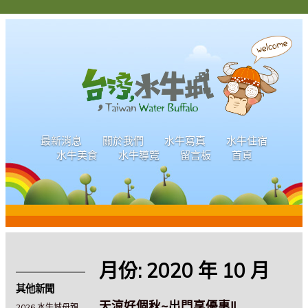
最新消息
關於我們
水牛寫真
水牛住宿
水牛美食
水牛導覽
留言板
首頁
月份:
2020 年 10 月
其他新聞
天涼好個秋~出門享優惠!!
2026 水牛城母親