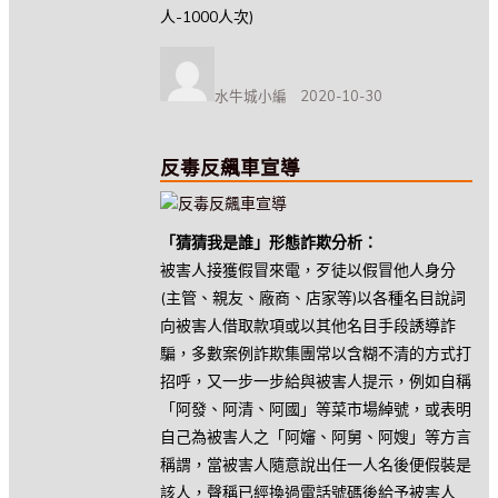
人-1000人次)
作
者
水牛城小編
2020-10-30
發
佈
日
期:
反毒反飆車宣導
「猜猜我是誰」形態詐欺分析：
被害人接獲假冒來電，歹徒以假冒他人身分
(主管、親友、廠商、店家等)以各種名目說詞
向被害人借取款項或以其他名目手段誘導詐
騙，多數案例詐欺集團常以含糊不清的方式打
招呼，又一步一步給與被害人提示，例如自稱
「阿發、阿清、阿國」等菜市場綽號，或表明
自己為被害人之「阿嬸、阿舅、阿嫂」等方言
稱謂，當被害人隨意說出任一人名後便假裝是
該人，聲稱已經換過電話號碼後給予被害人