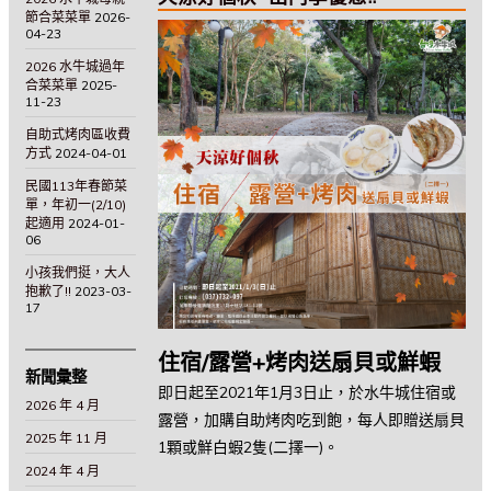
節合菜菜單
2026-
04-23
2026 水牛城過年
合菜菜單
2025-
11-23
自助式烤肉區收費
方式
2024-04-01
民國113年春節菜
單，年初一(2/10)
起適用
2024-01-
06
小孩我們挺，大人
抱歉了!!
2023-03-
17
住宿/露營+烤肉送扇貝或鮮蝦
新聞彙整
即日起至2021年1月3日止，於水牛城住宿或
2026 年 4 月
露營，加購自助烤肉吃到飽，每人即贈送扇貝
2025 年 11 月
1顆或鮮白蝦2隻(二擇一)。
2024 年 4 月
—