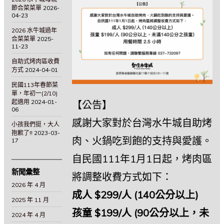
節合菜菜單
2026-
04-23
2026 水牛城過年
合菜菜單
2025-
11-23
自助式烤肉區收費
方式
2024-04-01
民國113年春節菜
單，年初一(2/10)
起適用
2024-01-
【公告】
06
感謝大家對於台灣水牛城自助烤
小孩我們挺，大人
抱歉了!!
2023-03-
肉、火鍋吃到飽的支持與愛護。
17
自民國111年1月1日起，烤肉區
新聞彙整
將調整收費方式如下：
2026 年 4 月
成人 $299/人 (140公分以上)
2025 年 11 月
孩童 $199/人 (90公分以上，未
2024 年 4 月