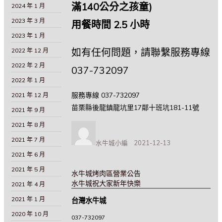
滿140公分之孩童)
2024 年 1 月
2023 年 3 月
用餐時間 2.5 小時
2023 年 1 月
如有任何問題，請聯繫服務專線
2022 年 12 月
2022 年 2 月
037-732097
2022 年 1 月
服務專線 037-732097
2021 年 12 月
苗栗縣後龍鎮龍坑里17鄰十班坑181-11號
2021 年 9 月
2021 年 8 月
作
者
2021 年 7 月
水牛城小編
2021-12-13
發
佈
2021 年 6 月
日
2021 年 5 月
期:
上
水牛城烤肉區營業公告
一
下
水牛城祝大家新年快樂
2021 年 4 月
篇
一
2021 年 1 月
台灣水牛城
文
篇
文
章:
文
2020 年 10 月
章
037-732097